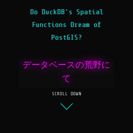
Do DuckDB's Spatial
Functions Dream of
PostGIS?
データベースの荒野に
て
SCROLL DOWN